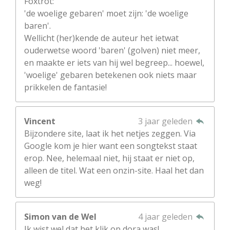
Foxtrot:
'de woelige gebaren' moet zijn: 'de woelige
baren'.
Wellicht (her)kende de auteur het ietwat
ouderwetse woord 'baren' (golven) niet meer,
en maakte er iets van hij wel begreep... hoewel,
'woelige' gebaren betekenen ook niets maar
prikkelen de fantasie!
Vincent
3 jaar geleden
Bijzondere site, laat ik het netjes zeggen. Via
Google kom je hier want een songtekst staat
erop. Nee, helemaal niet, hij staat er niet op,
alleen de titel. Wat een onzin-site. Haal het dan
weg!
Simon van de Wel
4 jaar geleden
Ik wist wel dat het klik op dora was!