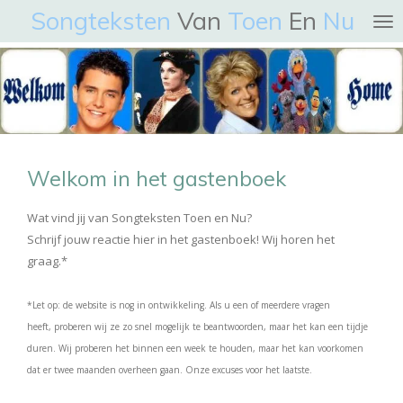
Songteksten
Van
Toen
En
Nu
Ga
direct
naar
de
hoofdinhoud
Welkom in het gastenboek
Wat vind jij van Songteksten Toen en Nu?
Schrijf jouw reactie hier in het gastenboek! Wij horen het
graag.*
*Let op: de website is nog in ontwikkeling. Als u een of meerdere vragen
heeft, proberen wij ze zo snel mogelijk te beantwoorden, maar het kan een tijdje
duren. Wij proberen het binnen een week te houden, maar het kan voorkomen
dat er twee maanden overheen gaan. Onze excuses voor het laatste.