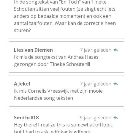
In de songtekst van "En Toch" van Tineke
Schouten zitten veel fouten (ze zingt echt iets
anders op bepaalde momenten) en ook een
aantal taalfouten. Waar kan de correctie heen
sturen?
Lies van Diemen
7 jaar geleden
Ik mis de songtekst van Andrea Hazes
gezongen door Tineke Schouten!!!
A.Jekel
7 jaar geleden
ik mis Cornelis Vreeswijk met zijn mooie
Nederlandse song teksten
Smithc818
9 jaar geleden
Hey there! I realize this is somewhat offtopic
but I had to ask. edfdkadkcgdfeeck